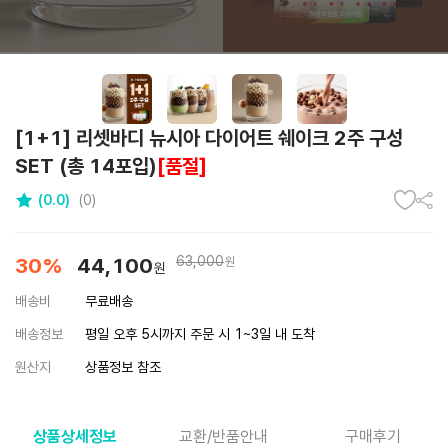
[1+1] 리셋바디 뉴시아 다이어트 쉐이크 2주 구성
SET (총 14포입)
[품절]
(0.0)
(0)
30%
44,100
63,000
원
원
배송비
무료배송
배송정보
평일 오후 5시까지 주문 시 1~3일 내 도착
원산지
상품정보 참조
상품상세정보
교환/반품안내
구매후기