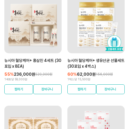
뉴시아 혈당케어+ 홍삼진 4세트 (30
뉴시아 혈당케어+ 생유산균 선물세트
포입 x 8EA)
(30포입 x 4박스)
55%
236,000원
60%
62,000원
520,000원
156,000원
1세트당 59,000원
1박스당 15,500원