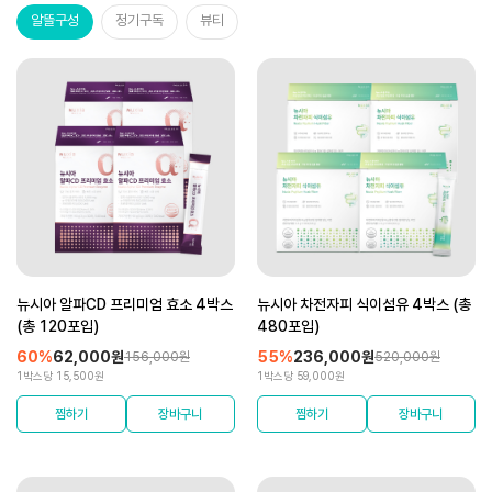
알뜰구성
정기구독
뷰티
뉴시아 알파CD 프리미엄 효소 4박스
뉴시아 차전자피 식이섬유 4박스 (총
(총 120포입)
480포입)
60%
62,000원
55%
236,000원
156,000원
520,000원
1박스당 15,500원
1박스당 59,000원