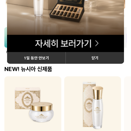
2
/
11
데일리 세트
뷰티
건강기능식품
로얄 골든팩
알뜰 구성
쇼
NEW! 뉴시아 신제품