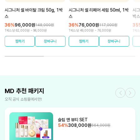
박
시그니처 셀 바이탈 크림 50g, 1박
시그니처 셀 리페어 세럼 50ml, 1박
시그
스
스
박스
36%
96,000원
36%
76,000원
35
148,000원
117,000원
1박스당 62,000원 ~ 96,000원
1박스당 49,000원 ~ 76,000원
1박스
MD 추천 패키지
오직 공식 쇼핑몰에서만!
슬림 앤 뷰티 SET
54%
308,000원
664,000원